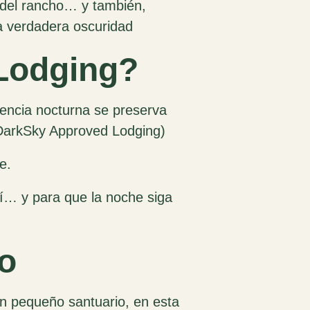
s del rancho… y también,
a verdadera oscuridad
 Lodging?
encia nocturna se preserva
DarkSky Approved Lodging
)
e.
ahí… y para que la noche siga
io
 pequeño santuario, en esta