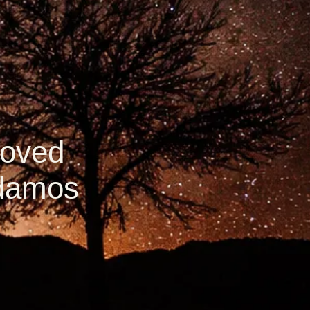
roved
idamos