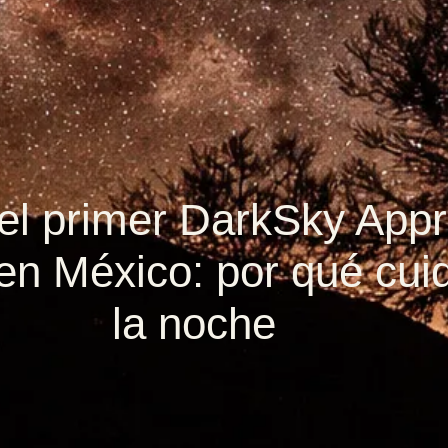
l primer DarkSky App
en México: por qué cu
la noche