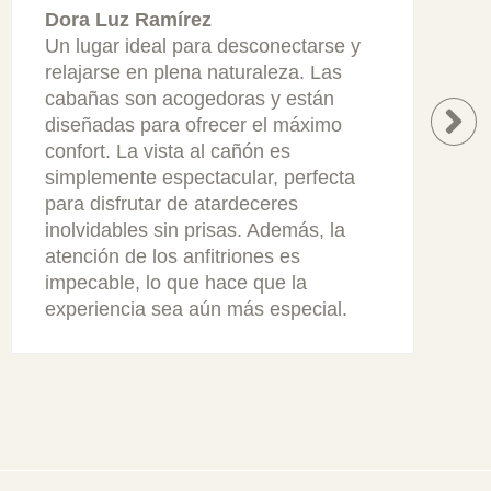
Dora Luz Ramírez
Luis
Un lugar ideal para desconectarse y
Nunc
relajarse en plena naturaleza. Las
noch
cabañas son acogedoras y están
fami
diseñadas para ofrecer el máximo
natu
confort. La vista al cañón es
en p
simplemente espectacular, perfecta
víncu
para disfrutar de atardeceres
noch
inolvidables sin prisas. Además, la
comi
atención de los anfitriones es
estr
impecable, lo que hace que la
cono
experiencia sea aún más especial.